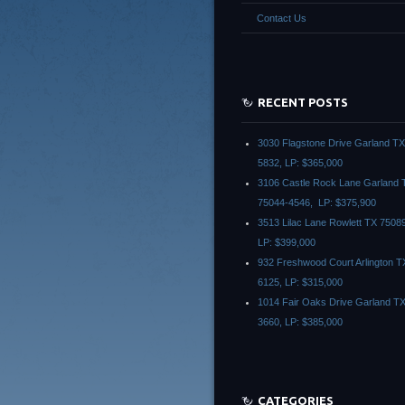
Contact Us
RECENT POSTS
3030 Flagstone Drive Garland T
5832, LP: $365,000
3106 Castle Rock Lane Garland 
75044-4546, LP: $375,900
3513 Lilac Lane Rowlett TX 7508
LP: $399,000
932 Freshwood Court Arlington T
6125, LP: $315,000
1014 Fair Oaks Drive Garland T
3660, LP: $385,000
CATEGORIES