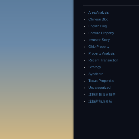
Area Analysis
Chinese Blog
English Blog
Feature Property
Investor Story
Ohio Property
Property Analysis
Recent Transaction
Strategy
Syndicate
Texas Properties
Uncategorized
達拉斯投資者故事
達拉斯熱房介紹