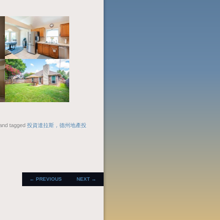
and tagged
投資達拉斯，德州地產投
POST
←
PREVIOUS
NEXT
→
NAVIGATION