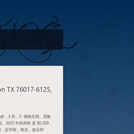
on TX 76017-6125,
22 sqft，3 房，2 個衛生間。宽敞
23 年的房稅 是 $5,558，
便利，近学校，商店，饭店和