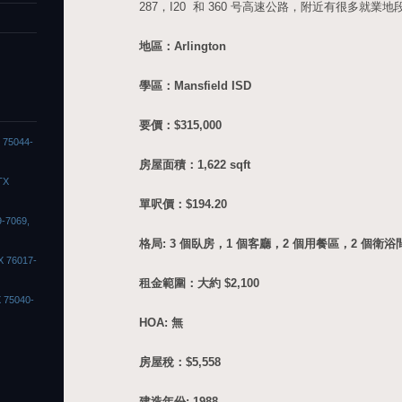
287，I20 和 360 号高速公路，附近有很多就
地區：Arlington
學區：Mansfield ISD
要價：$315,000
X 75044-
房屋面積：1,622 sqft
TX
單呎價：$194.20
9-7069,
格局: 3 個臥房，1 個客廳，2 個用餐區，2 個衛浴
X 76017-
租金範圍：大約 $2,100
X 75040-
HOA: 無
房屋稅：$5,558
建造年份: 1988