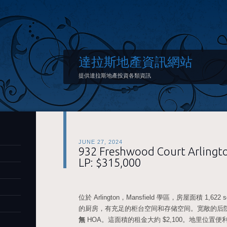
達拉斯地產資訊網站
提供達拉斯地產投資各類資訊
JUNE 27, 2024
932 Freshwood Court Arlingt
LP: $315,000
位於 Arlington，Mansfield 學區，房屋面積 1,6
的厨房，有充足的柜台空间和存储空间。宽敞的后院。20
無
HOA。這面積的租金大約 $2,100。地里位置