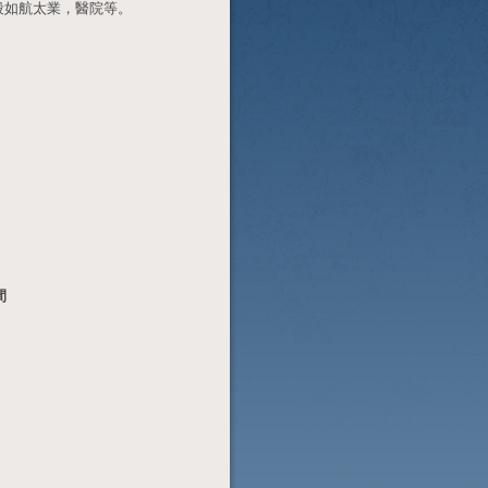
業地段如航太業，醫院等。
間