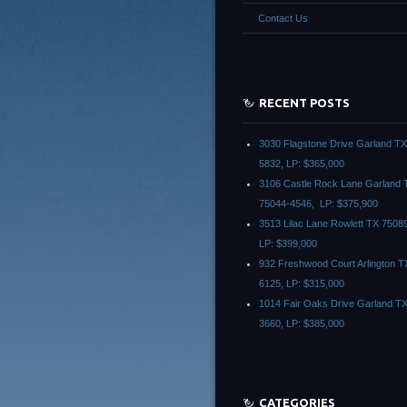
Contact Us
RECENT POSTS
3030 Flagstone Drive Garland T
5832, LP: $365,000
3106 Castle Rock Lane Garland 
75044-4546, LP: $375,900
3513 Lilac Lane Rowlett TX 7508
LP: $399,000
932 Freshwood Court Arlington T
6125, LP: $315,000
1014 Fair Oaks Drive Garland T
3660, LP: $385,000
CATEGORIES