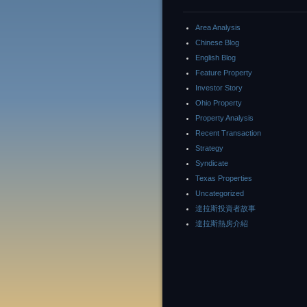
Area Analysis
Chinese Blog
English Blog
Feature Property
Investor Story
Ohio Property
Property Analysis
Recent Transaction
Strategy
Syndicate
Texas Properties
Uncategorized
達拉斯投資者故事
達拉斯熱房介紹