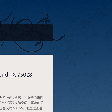
und TX 75028-
2,604 sqft，4 房，2 個半衛生間
柜台空间和存储空间。宽敞的后
的租金大約 $3,095。地里位置便