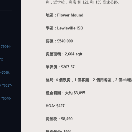
利，近学校，商店 和 121 和 I35 高速公路。
地區：Flower Mound
學區：Lewisville ISD
要價：$540,000
X 75044-
房屋面積：2,604 sqft
TX
單呎價：$207.37
9-7069,
格局: 4 個臥房，1 個客廳，2 個用餐區，2 個
半
衛
X 76017-
租金範圍：大約 $3,095
X 75040-
HOA: $427
房屋稅：$8,490
建造年份: 1994