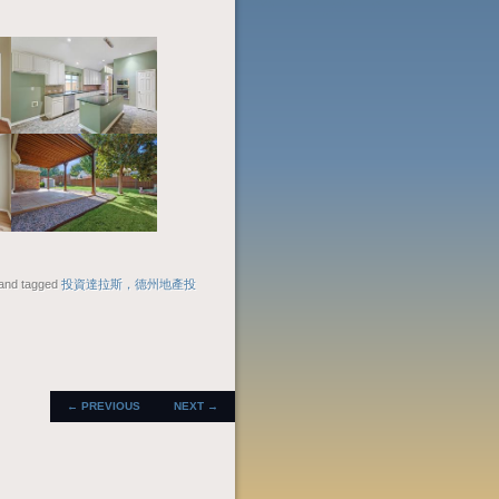
and tagged
投資達拉斯，德州地產投
POST
←
PREVIOUS
NEXT
→
NAVIGATION