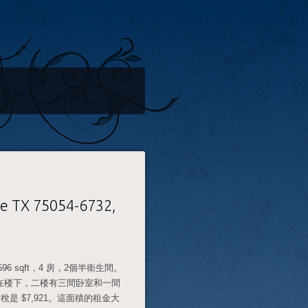
ie TX 75054-6732,
2,596 sqft，4 房，2個半衛生間。
在楼下，二楼有三間卧室和一間
房稅是 $7,921。這面積的租金大