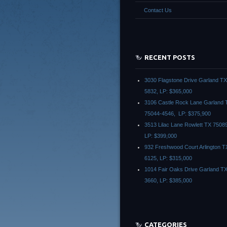
Contact Us
RECENT POSTS
3030 Flagstone Drive Garland T
5832, LP: $365,000
3106 Castle Rock Lane Garland 
75044-4546, LP: $375,900
3513 Lilac Lane Rowlett TX 7508
LP: $399,000
932 Freshwood Court Arlington T
6125, LP: $315,000
1014 Fair Oaks Drive Garland T
3660, LP: $385,000
CATEGORIES