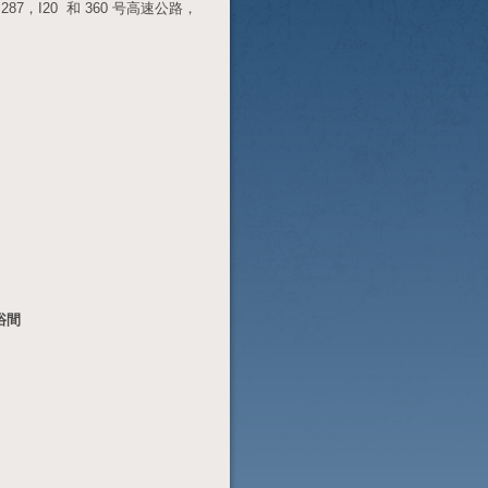
7，I20 和 360 号高速公路，
浴間