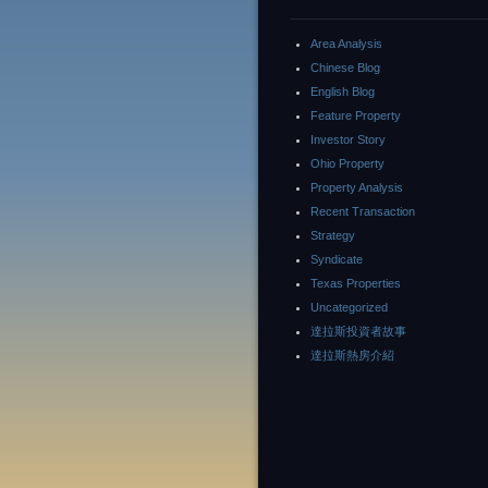
Area Analysis
Chinese Blog
English Blog
Feature Property
Investor Story
Ohio Property
Property Analysis
Recent Transaction
Strategy
Syndicate
Texas Properties
Uncategorized
達拉斯投資者故事
達拉斯熱房介紹