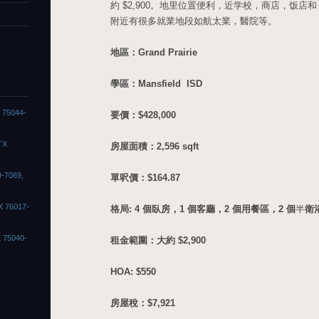
約 $2,900。地里位置便利，近学校，商店，饭店和 28
附近有很多就業地段如航太業，醫院等。
地區：Grand Prairie
學區：Mansfield ISD
X 75044-
要價：$428,000
TX
房屋面積：2,596 sqft
9-7069,
單呎價：$164.87
X 76017-
格局: 4 個臥房，1 個客廳，2 個用餐區，2 個
半
衛
X 75040-
租金範圍：大約 $2,900
HOA: $550
房屋稅：$7,921