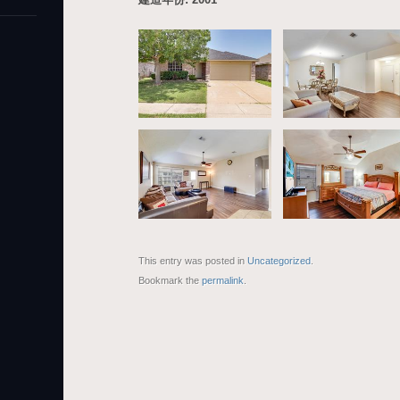
This entry was posted in
Uncategorized
.
Bookmark the
permalink
.