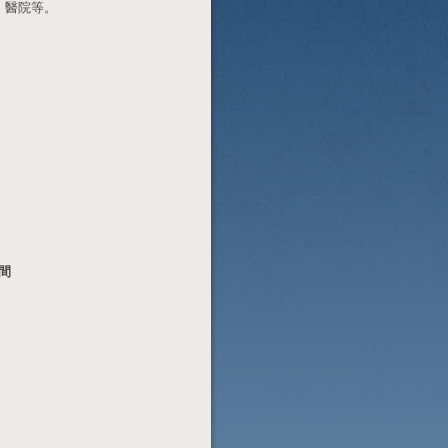
，醫院等。
浴間