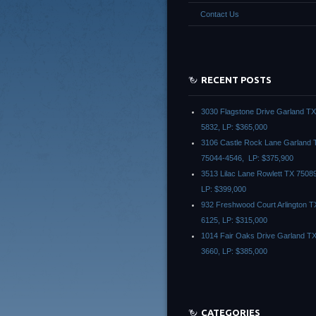
Contact Us
RECENT POSTS
3030 Flagstone Drive Garland T
5832, LP: $365,000
3106 Castle Rock Lane Garland 
75044-4546, LP: $375,900
3513 Lilac Lane Rowlett TX 7508
LP: $399,000
932 Freshwood Court Arlington T
6125, LP: $315,000
1014 Fair Oaks Drive Garland T
3660, LP: $385,000
CATEGORIES