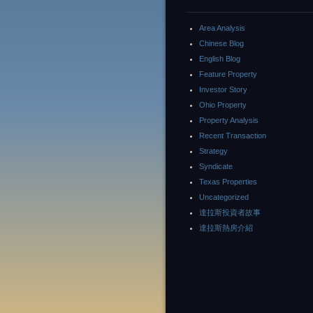
Area Analysis
Chinese Blog
English Blog
Feature Property
Investor Story
Ohio Property
Property Analysis
Recent Transaction
Strategy
Syndicate
Texas Properties
Uncategorized
達拉斯投資者故事
達拉斯熱房介紹