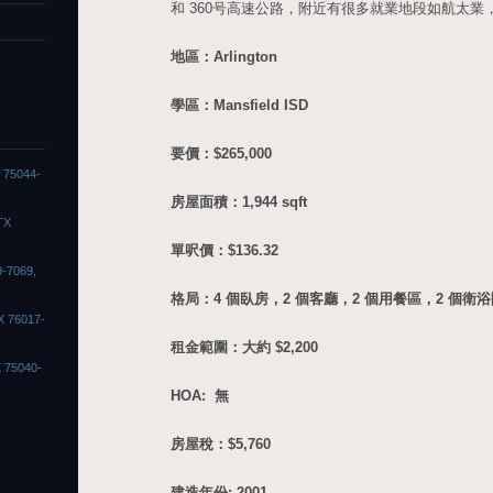
和 360号高速公路，附近有很多就業地段如航太業
地區：Arlington
學區：Mansfield ISD
要價：$265,000
X 75044-
房屋面積：1,944 sqft
TX
單呎價：$136.32
9-7069,
格局：4 個臥房，2 個客廳，2 個用餐區，2 個衛
X 76017-
租金範圍：大約 $2,200
X 75040-
HOA: 無
房屋稅：$5,760
建造年份: 2001